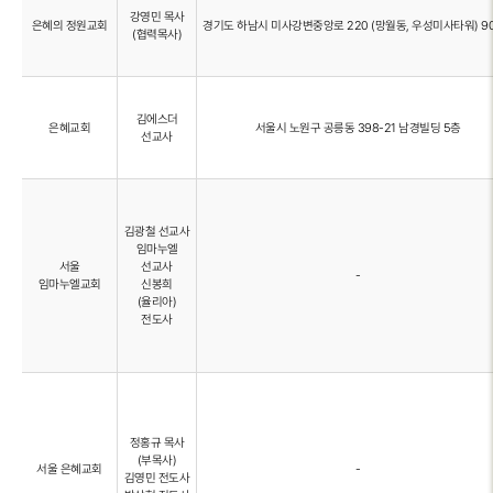
강영민 목사
은혜의 정원교회
경기도 하남시 미사강변중앙로 220 (망월동, 우성미사타워) 9
(협력목사)
김에스더
은혜교회
서울시 노원구 공릉동 398-21 남경빌딩 5층
선교사
김광철 선교사
임마누엘
서울
선교사
-
임마누엘교회
신봉희
(율리아)
전도사
정홍규 목사
(부목사)
서울 은혜교회
-
김영민 전도사