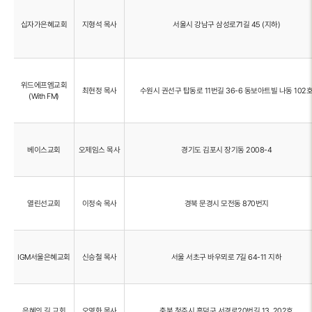
십자가은혜교회
지형석 목사
서울시 강남구 삼성로71길 45 (지하)
위드에프엠교회
최현정 목사
수원시 권선구 탑동로 11번길 36-6 동보아트빌 나동 102
(With FM)
베이스교회
오제임스 목사
경기도 김포시 장기동 2008-4
열린선교회
이정숙 목사
경북 문경시 모전동 870번지
IGM서울은혜교회
신승철 목사
서울 서초구 바우뫼로 7길 64-11 지하
은혜의 길 교회
오영화 목사
충북 청주시 흥덕구 서경로20번길 13, 202호