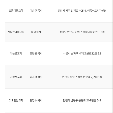
모퉁이돌교회
이순주 목사
인천시 서구 건지로 405-1, 이종석프라자빌딩
신실한말씀교회
박샘 목사
경기도 안산시 단원구 한양대학로 206 3층
하늘문교회
조경원 목사
서울시 송파구 백제 고분로32길 22
기쁨선교회
김경환 목사
인천시 부평구 동수로 173-2, 지하1층
CIS 인천교회
황영수 목사
인천시 남동구 은봉로 209번길 5-9