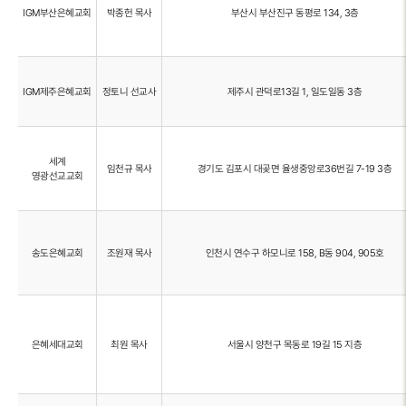
IGM부산은혜교회
박종헌 목사
부산시 부산진구 동평로 134, 3층
IGM제주은혜교회
정토니 선교사
제주시 관덕로13길 1, 일도일동 3층
세계
임천규 목사
경기도 김포시 대곶면 율생중앙로36번길 7-19 3층
영광선교교회
송도은혜교회
조원재 목사
인천시 연수구 하모니로 158, B동 904, 905호
은혜세대교회
최원 목사
서울시 양천구 목동로 19길 15 지층