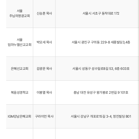
서울
신승훈 목사
서울시 서초구 동작대로 172
주님의영광교회
서울
박모세 목사
서울시 광진구 구의동 229-8 세종빌딩3,4층
임마누엘선교교회
은혜선교교회
감광문 목사
서울시 성동구 성수일로8길 53, 6층 603호
복음성경학교
이봉열 목사
충남 대전 유성구 왕가봉로 2번길 9 101호
IGM강남은혜교회
구라이언 목사
서울시 강남구 개포로15길 3-4, 정진빌딩 B01