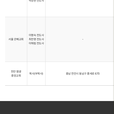
박상현 전도사
이명숙 전도사
서울 은혜교회
최찬영 전도사
-
이채림 전도사
천안 염광
목사(부목사)
충남 천안시 동남구 풍세로 670
중앙교회