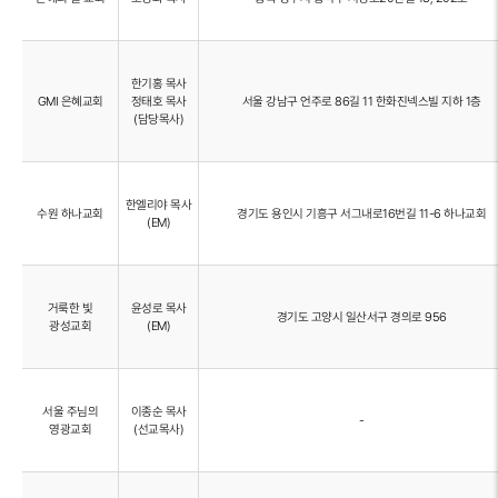
한기홍 목사
GMI 은혜교회
정태호 목사
서울 강남구 언주로 86길 11 한화진넥스빌 지하 1층
(담당목사)
한엘리야 목사
수원 하나교회
경기도 용인시 기흥구 서그내로16번길 11-6 하나교회
(EM)
거룩한 빛
윤성로 목사
경기도 고양시 일산서구 경의로 956
광성교회
(EM)
서울 주님의
이종순 목사
-
영광교회
(선교목사)