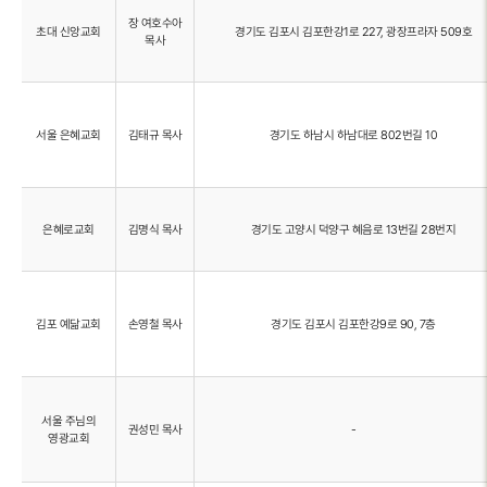
장 여호수아
초대 신앙교회
경기도 김포시 김포한강1로 227, 광장프라자 509호
목사
서울 은혜교회
김태규 목사
경기도 하남시 하남대로 802번길 10
은혜로교회
김명식 목사
경기도 고양시 덕양구 혜음로 13번길 28번지
김포 예닮교회
손영철 목사
경기도 김포시 김포한강9로 90, 7층
서울 주님의
권성민 목사
-
영광교회