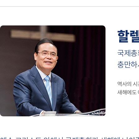
할렐
국제총
충만하
역사의 시
새해에도 