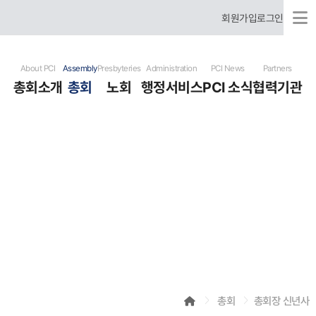
회원가입
로그인
About PCI
Assembly
Presbyteries
Administration
PCI News
Partners
총회소개
총회
노회
행정서비스
PCI 소식
협력기관
국제총회 소개
총회장 신년사
미주 노회
행정문서서식
총회 뉴스
협력기관
국제총회 역사
총회 임원
한국 노회
헌법
개교회 뉴스
유럽 노회
표준예식서
기도요청
러시아어 사용 은혜노회
사역자청빙
선교사훈련원
포토 갤러리
비디오 갤러리
행사달력
총회
총회장 신년사