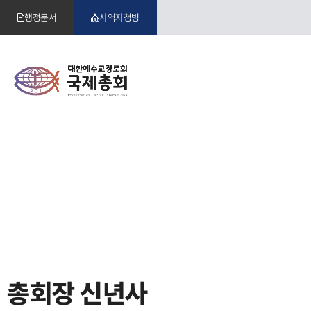
행정문서
사역자청빙
총회장 신년사