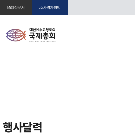
행정문서
사역자청빙
행사달력