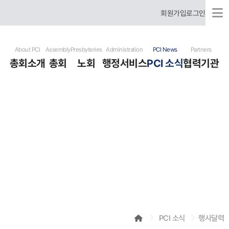
회원가입
로그인
About PCI
Assembly
Presbyteries
Administration
PCI News
Partners
총회소개
총회
노회
행정서비스
PCI 소식
협력기관
국제총회 소개
총회장 신년사
미주 노회
행정문서서식
총회 뉴스
협력기관
국제총회 역사
총회 임원
한국 노회
헌법
개교회 뉴스
유럽 노회
표준예식서
기도요청
러시아어 사용 은혜노회
사역자청빙
선교사훈련원
포토 갤러리
비디오 갤러리
행사달력
PCI 소식
행사달력