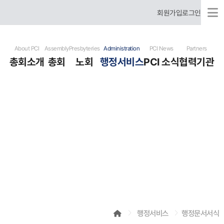
회원가입
로그인
About PCI
Assembly
Presbyteries
Administration
PCI News
Partners
총회소개
총회
노회
행정서비스
PCI 소식
협력기관
국제총회 소개
총회장 신년사
미주 노회
행정문서서식
총회 뉴스
협력기관
국제총회 역사
총회 임원
한국 노회
헌법
개교회 뉴스
유럽 노회
표준예식서
기도요청
러시아어 사용 은혜노회
사역자청빙
선교사훈련원
포토 갤러리
비디오 갤러리
행사달력
행정서비스
행정문서서식