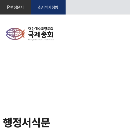
행정문서
사역자청빙
행정서식문