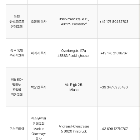
독일
Brinckmannstraße 15,
뒤셀도르프
오철희 목사
+49 176 80452703
40225 Düsseldorf
은혜교회
중부 독일
Overbergstr. 117a,
하리라 목사
+49 176 21016767
은혜선교원
45663 Recklinghausen
이탈리아
밀라노
Via Frigia 25.
박상연 목사
+39 347 0935486
유럽을
Milano
위한교회
인스부르크
은혜교회
Andreas Hoferstrasse
오스트리아
Markus
+43 699 12719707
5 6020 Innsbruck
Obermayr
목사