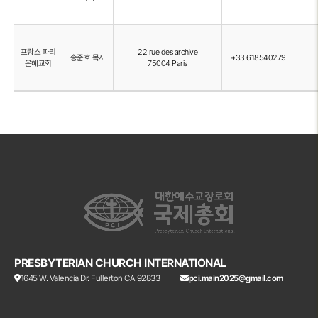
프랑스 파리
22 rue des archive
송준호 목사
+33 618540279
은혜교회
75004 Paris
PRESBYTERIAN CHURCH INTERNATIONAL
1645 W. Valencia Dr. Fullerton CA 92833
pci.main2025@gmail.com