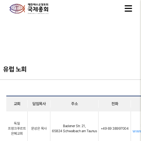
유럽 노회
교회
담임목사
주소
전화
독일
Badener Str. 21,
프랑크푸르트
문성은 목사
+49 69 38997004
www.
65824 Schwalbach am Taunus
은혜교회