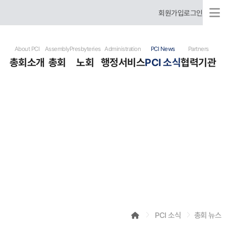
회원가입
로그인
About PCI
Assembly
Presbyteries
Administration
PCI News
Partners
총회소개
총회
노회
행정서비스
PCI 소식
협력기관
국제총회 소개
총회장 신년사
미주 노회
행정문서서식
총회 뉴스
협력기관
국제총회 역사
총회 임원
한국 노회
헌법
개교회 뉴스
유럽 노회
표준예식서
기도요청
러시아어 사용 은혜노회
사역자청빙
선교사훈련원
포토 갤러리
비디오 갤러리
행사달력
PCI 소식
총회 뉴스