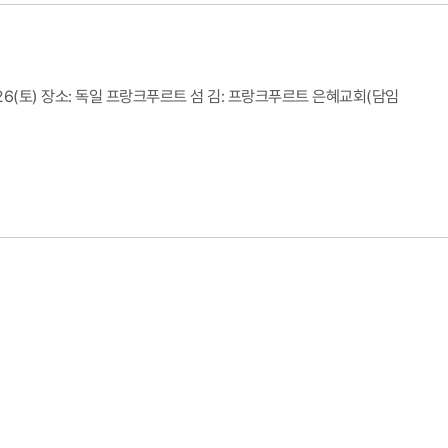
/2026(토) 장소: 독일 프랑크푸르트 섬 김: 프랑크푸르트 은혜교회(담임