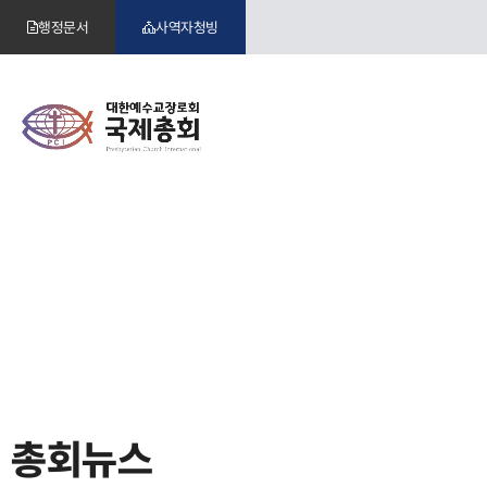
행정문서
사역자청빙
총회뉴스