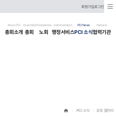
회원가입
로그인
About PCI
Assembly
Presbyteries
Administration
PCI News
Partners
총회소개
총회
노회
행정서비스
PCI 소식
협력기관
국제총회 소개
총회장 신년사
미주 노회
행정문서서식
총회 뉴스
협력기관
국제총회 역사
총회 임원
한국 노회
헌법
개교회 뉴스
유럽 노회
표준예식서
기도요청
러시아어 사용 은혜노회
사역자청빙
선교사훈련원
포토 갤러리
비디오 갤러리
행사달력
PCI 소식
포토 갤러리