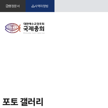
행정문서
사역자청빙
포토 갤러리