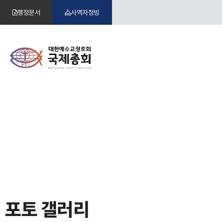
행정문서
사역자청빙
포토 갤러리