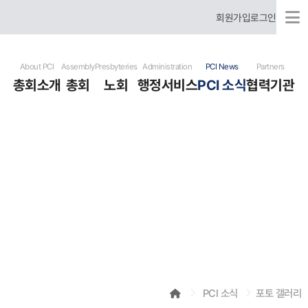
회원가입
로그인
About PCI
Assembly
Presbyteries
Administration
PCI News
Partners
총회소개
총회
노회
행정서비스
PCI 소식
협력기관
국제총회 소개
총회장 신년사
미주 노회
행정문서서식
총회 뉴스
협력기관
국제총회 역사
총회 임원
한국 노회
헌법
개교회 뉴스
유럽 노회
표준예식서
기도요청
러시아어 사용 은혜노회
사역자청빙
선교사훈련원
포토 갤러리
비디오 갤러리
행사달력
PCI 소식
포토 갤러리