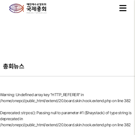
총회뉴스
Warning
: Undefined array key "HTTP_REFERER" in
/home/onepci/public_html/extend/20.board.skin.hook.extend.php
on line
382
Deprecated
: strpos(): Passing null to parameter #1 ($haystack) of type string is
deprecated in
/home/onepci/public_html/extend/20.board.skin.hook.extend.php
on line
382