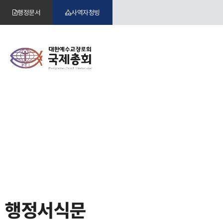
행정문서
사역자청빙
행정서식문