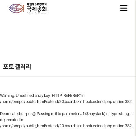
포토 갤러리
Warning
: Undefined array key "HTTP_REFERER" in
/home/onepci/public_html/extend/20.board.skin.hook.extend.php
on line
382
Deprecated
: strpos(): Passing null to parameter #1 ($haystack) of type string is
deprecated in
/home/onepci/public_html/extend/20.board.skin.hook.extend.php
on line
382