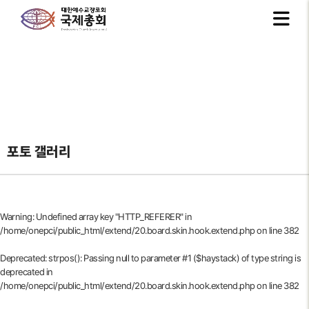
포토 갤러리
Warning
: Undefined array key "HTTP_REFERER" in
/home/onepci/public_html/extend/20.board.skin.hook.extend.php
on line
382
Deprecated
: strpos(): Passing null to parameter #1 ($haystack) of type string is
deprecated in
/home/onepci/public_html/extend/20.board.skin.hook.extend.php
on line
382