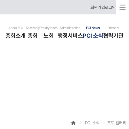
회원가입
로그인
About PCI
Assembly
Presbyteries
Administration
PCI News
Partners
총회소개
총회
노회
행정서비스
PCI 소식
협력기관
국제총회 소개
총회장 신년사
미주 노회
행정문서서식
총회 뉴스
협력기관
국제총회 역사
총회 임원
한국 노회
헌법
개교회 뉴스
유럽 노회
표준예식서
기도요청
러시아어 사용 은혜노회
사역자청빙
선교사훈련원
포토 갤러리
비디오 갤러리
행사달력
PCI 소식
포토 갤러리