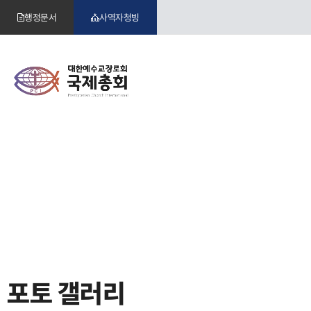
행정문서
사역자청빙
포토 갤러리